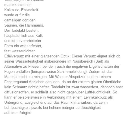
marokkanischer
Kalkputz. Entwickelt
wurde er für die
damaligen dortigen
Saunen, die Hammams.
Der Tadelakt besteht
hauptsächlich aus Kalk
und ist in verarbeiteter
Form ein wasserfester,
fast wasserdichter
Edelverputz mit einer glänzenden Optik. Dieser Verputz eignet sich ob
seiner Wasserfestigkeit insbesondere im Nassbereich (Bad) als
Alternative zu Fliesen, bei dem auch die negativen Eigenschaften der
Fugen entfallen (beispielsweise Schimmelbildung). Zudem ist das
Material leicht zu reinigen. Mit Wasser Abspritzen und mit einem
Fenstergummi Abziehen genügen, da an der extrem glatten Oberfläche
kein Schmutz richtig haftet. Tadelakt ist zwar wasserfest, dennoch aber
diffusionsoffen, er schließt also nicht gegenüber Luftfeuchtigkeit. So
kann er beispielsweise in Verbindung mit einem Lehmkalkputz als
Untergrund, ausgleichend auf das Raumklima wirken, da Lehm
Luftfeuchtigkeit jeweils bei hohen/niedriger Luftfeuchtigkeit
aufnimmt/abgibt.