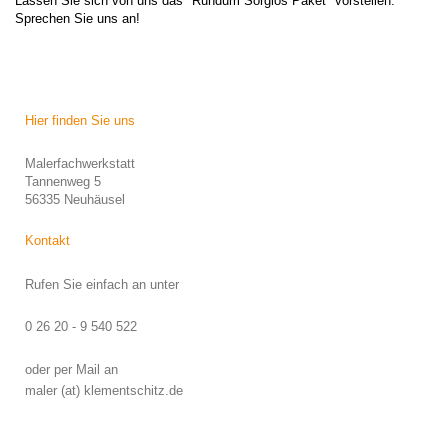
Lassen Sie sich von uns das "Rundum Sorglos Paket" vorstellen.
Sprechen Sie uns an!
Hier finden Sie uns
Malerfachwerkstatt
Tannenweg 5
56335 Neuhäusel
Kontakt
Rufen Sie einfach an unter
0 26 20 - 9 540 522
oder per Mail an
maler (at) klementschitz.de