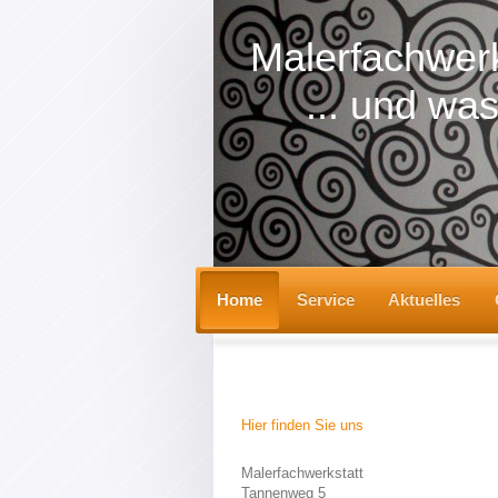
Malerfachwerk
... und was 
Home
Service
Aktuelles
Hier finden Sie uns
Malerfachwerkstatt
Tannenweg 5