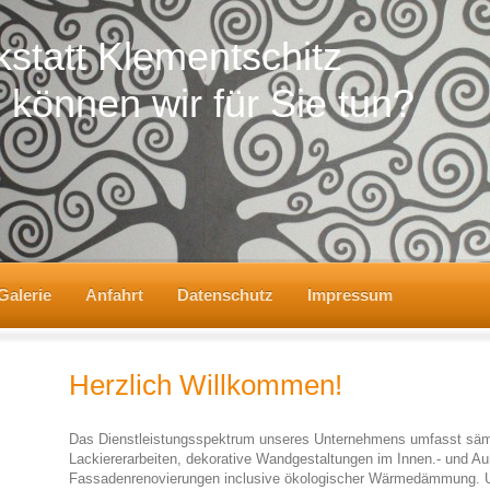
statt Klementschitz
können wir für Sie tun?
Galerie
Anfahrt
Datenschutz
Impressum
Herzlich Willkommen!
Das Dienstleistungsspektrum unseres Unternehmens umfasst sämt
Lackiererarbeiten, dekorative Wandgestaltungen im Innen.- und A
Fassadenrenovierungen inclusive ökologischer Wärmedämmung. Un